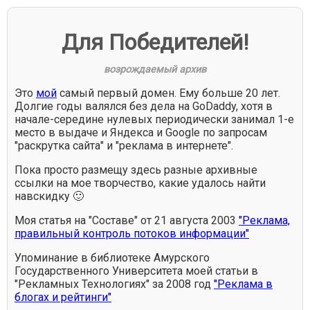
Для Победителей!
возрождаемый архив
Это
мой
самый первый домен. Ему больше 20 лет.
Долгие годы валялся без дела на GoDaddy, хотя в
начале-середине нулевых периодически занимал 1-е
место в выдаче и Яндекса и Google по запросам
"раскрутка сайта" и "реклама в интернете".
Пока просто размещу здесь разные архивные
ссылки на мое творчество, какие удалось найти
навскидку 🙂
Моя статья на "Составе" от 21 августа 2003
"Реклама,
правильный контроль потоков информации"
Упоминание в библиотеке Амурского
Государственного Университета моей статьи в
"Рекламных Технологиях" за 2008 год
"Реклама в
блогах и рейтинги"